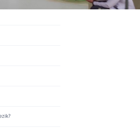
ezik?