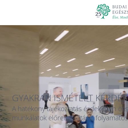
GYAKRAN ISMÉTELT KÉRDÉS
A hatékony tájékoztatás érdekében össz
munkálatok előrehaladtával folyamatosan