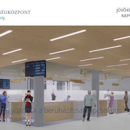
JÖVŐK
KAP
EK
egyűjtöttük a beruházással kapcsolatos legf
 frissítjük.