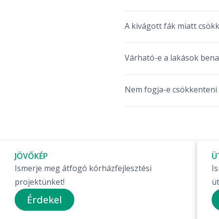
A kivágott fák miatt csökk
Várható-e a lakások ben
Nem fogja-e csökkenteni 
JÖVŐKÉP
Ü
Ismerje meg átfogó kórházfejlesztési
I
projektünket!
ü
Érdekel