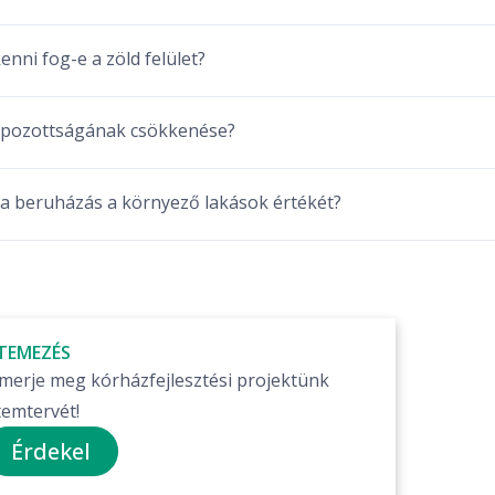
enni fog-e a zöld felület?
apozottságának csökkenése?
a beruházás a környező lakások értékét?
TEMEZÉS
smerje meg kórházfejlesztési projektünk
temtervét!
Érdekel