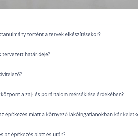
ttanulmány történt a tervek elkészítésekor?
 tervezett határideje?
ivitelező?
gközpont a zaj- és porártalom mérséklése érdekében?
az építkezés miatt a környező lakóingatlanokban kár keletk
 az építkezés alatt és után?