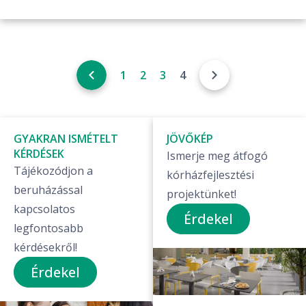
1
2
3
4
GYAKRAN ISMÉTELT
JÖVŐKÉP
KÉRDÉSEK
Ismerje meg átfogó
Tájékozódjon a
kórházfejlesztési
beruházással
projektünket!
kapcsolatos
Érdekel
legfontosabb
kérdésekről!
Érdekel