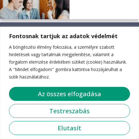
Fontosnak tartjuk az adatok védelmét
JÖVŐKÉP
A böngészési élmény fokozása, a személyre szabott
hirdetések vagy tartalmak megjelenítése, valamint a
ÜTEMEZÉS
forgalom elemzése érdekében sütiket (cookie) használunk.
HÍREK
A "Mindet elfogadom" gombra kattintva hozzájárulhat a
GYIK
sütik használatához.
KAPCSOLAT
Az összes elfogadása
Központi telefonszámunk:
(+36) 1 489-52-00
Testreszabás
Email címünk:
epitkezes_kerdesek@bhc.hu
Elutasít